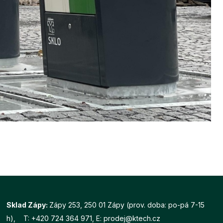
Sklad Zápy:
Zápy 253, 250 01 Zápy (prov. doba: po-pá 7-15
h), T:
+420 724 364 971
, E:
prodej@ktech.cz