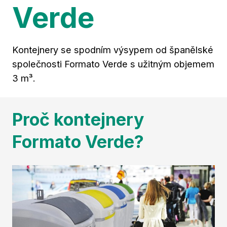
Verde
Za
TSM 
Ma
nak
Kontejnery se spodním výsypem od španělské
společnosti Formato Verde s užitným objemem
Št
Gre
3 m³.
Se
díly
Proč kontejnery
KT
Formato Verde?
Ko
For
Po
Po
kont
Sb