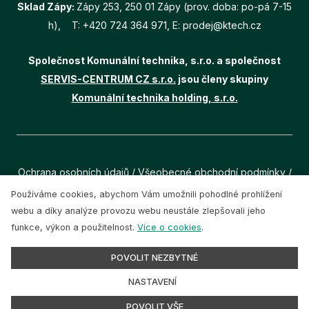
Sklad Zápy:
Zápy 253, 250 01 Zápy (prov. doba: po-pá 7-15
h), T:
+420 724 364 971
, E:
prodej@ktech.cz
Společnost Komunální technika, s.r.o. a společnost
SERVIS-CENTRUM CZ s.r.o.
jsou členy skupiny
Komunální technika holding, s.r.o.
Ochrana osobních údajů
/
Všeobecné obchodní podmínky
/
Cookies
Používáme cookies, abychom Vám umožnili pohodlné prohlížení
webu a díky analýze provozu webu neustále zlepšovali jeho
Všechna práva vyhrazena (c) 2021, Komunální technika,
funkce, výkon a použitelnost.
Více o cookies
.
s.r.o.
POVOLIT NEZBYTNÉ
NASTAVENÍ
POVOLIT VŠE