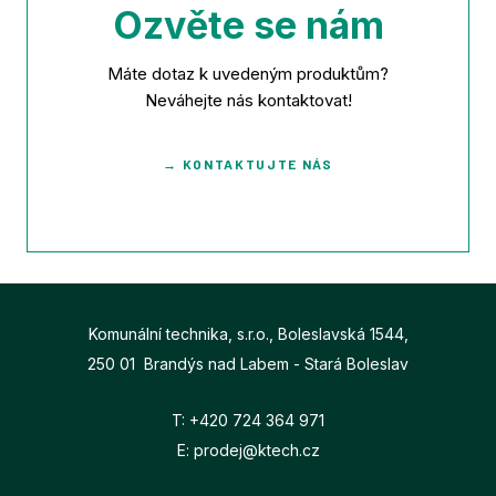
Ozvěte se nám
Máte dotaz k uvedeným produktům?
Neváhejte nás kontaktovat!
→ KONTAKTUJTE NÁS
Komunální technika, s.r.o., Boleslavská 1544,
250 01 Brandýs nad Labem - Stará Boleslav
T:
+420 724 364 971
E:
prodej@ktech.cz