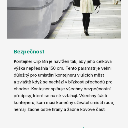
Mě
Od
Refer
O nás
Kariér
Bezpečnost
Aktual
Kontejner Clip Bin je navržen tak, aby jeho celková
Kontak
výška nepřesáhla 150 cm. Tento paramatr je velmi
E-sho
důležitý pro umístění kontejneru v ulicích měst
Volej
a zvláště když se nachází v blízkosti přechodů pro
chodce. Kontejner splňuje všechny bezpečnostní
předpisy, které se na ně vztahují. Všechny části
kontejneru, kam musí konečný uživatel umístit ruce,
nemají žádné ostré hrany a žádné kovové části.