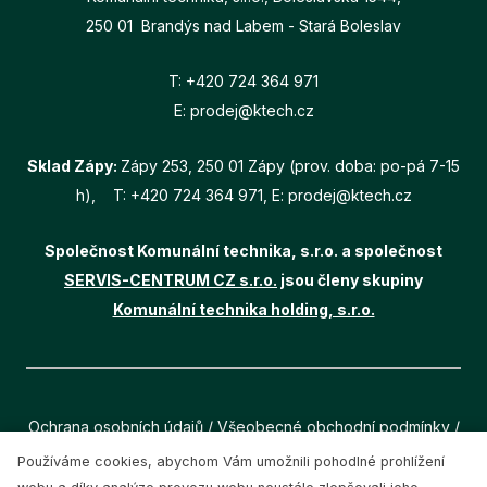
250 01 Brandýs nad Labem - Stará Boleslav
T:
+420 724 364 971
E:
prodej@ktech.cz
Sklad Zápy:
Zápy 253, 250 01 Zápy (prov. doba: po-pá 7-15
h), T:
+420 724 364 971
, E:
prodej@ktech.cz
Společnost Komunální technika, s.r.o. a společnost
SERVIS-CENTRUM CZ s.r.o.
jsou členy skupiny
Komunální technika holding, s.r.o.
Ochrana osobních údajů
/
Všeobecné obchodní podmínky
/
Cookies
Používáme cookies, abychom Vám umožnili pohodlné prohlížení