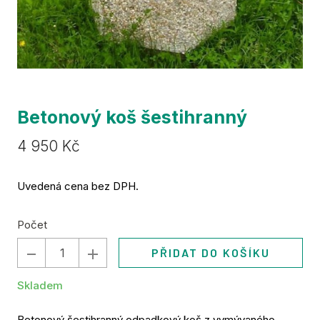
Za
TSM 
Ma
nak
Št
Gre
Betonový koš šestihranný
Se
Původní
Cena:
4 950 Kč
díly
cena:
KT
Uvedená cena bez DPH.
Ko
For
Počet
Po
PŘIDAT DO KOŠÍKU
Po
kont
Skladem
Sb
Betonový šestihranný odpadkový koš z vymývaného