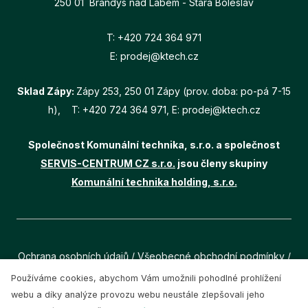
250 01 Brandýs nad Labem - Stará Boleslav
T:
+420 724 364 971
E:
prodej@ktech.cz
Sklad Zápy:
Zápy 253, 250 01 Zápy (prov. doba: po-pá 7-15
h), T:
+420 724 364 971
, E:
prodej@ktech.cz
Společnost Komunální technika, s.r.o. a společnost
SERVIS-CENTRUM CZ s.r.o.
jsou členy skupiny
Komunální technika holding, s.r.o.
Ochrana osobních údajů
/
Všeobecné obchodní podmínky
/
Cookies
Používáme cookies, abychom Vám umožnili pohodlné prohlížení
webu a díky analýze provozu webu neustále zlepšovali jeho