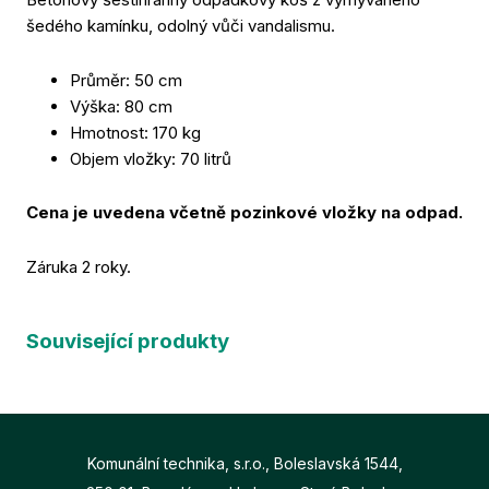
Mě
šedého kamínku, odolný vůči vandalismu.
Od
Průměr: 50 cm
Refer
Výška: 80 cm
Hmotnost: 170 kg
O nás
Objem vložky: 70 litrů
Kariér
Aktual
Cena je uvedena včetně pozinkové vložky na odpad.
Kontak
Záruka 2 roky.
E-sho
Volej
Související produkty
Komunální technika, s.r.o., Boleslavská 1544,