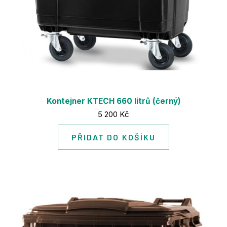
Za
TSM 
Ma
nak
Št
Gre
Se
Kontejner KTECH 660 litrů (černý)
díly
Cena:
5 200 Kč
KT
PŘIDAT DO KOŠÍKU
Ko
For
Po
Po
kont
Sb