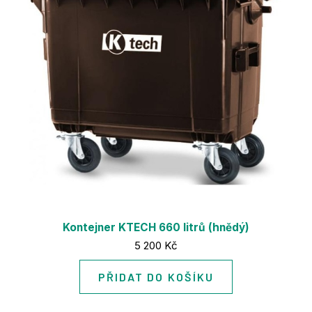
Mě
Od
Refer
O nás
Kariér
Aktual
Kontak
E-sho
Volej
Kontejner KTECH 660 litrů (hnědý)
Cena:
5 200 Kč
PŘIDAT DO KOŠÍKU