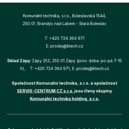
Komunální technika, s.r.o., Boleslavská 1544,
250 01 Brandýs nad Labem - Stará Boleslav
T:
+420 724 364 971
E:
prodej@ktech.cz
Sklad Zápy:
Zápy 253, 250 01 Zápy (prov. doba: po-pá 7-15
h), T:
+420 724 364 971
, E:
prodej@ktech.cz
Společnost Komunální technika, s.r.o. a společnost
SERVIS-CENTRUM CZ s.r.o.
jsou členy skupiny
Komunální technika holding, s.r.o.