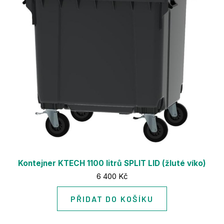
Mě
Od
Refer
O nás
Kariér
Aktual
Kontak
E-sho
Volej
Kontejner KTECH 1100 litrů SPLIT LID (žluté víko)
Cena:
6 400 Kč
PŘIDAT DO KOŠÍKU