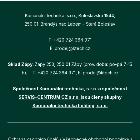
Komunální technika, s.r.o., Boleslavská 1544,
250 01 Brandýs nad Labem - Stará Boleslav
T:
+420 724 364 971
E:
prodej@ktech.cz
Sklad Zápy:
Zápy 253, 250 01 Zápy (prov. doba: po-pá 7-15
h), T:
+420 724 364 971
, E:
prodej@ktech.cz
Společnost Komunální technika, s.r.o. a společnost
SERVIS-CENTRUM CZ s.r.o.
jsou členy skupiny
Komunální technika holding, s.r.o.
Ochrana osobních údajů
/
Všeobecné obchodní podmínky
/