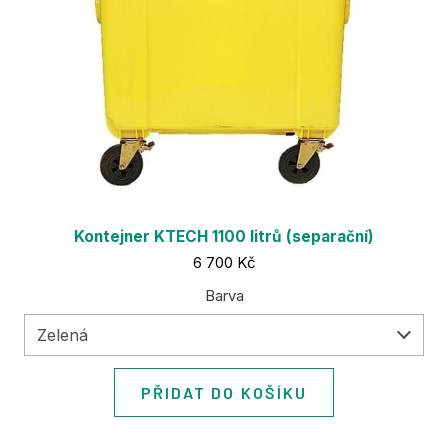
Kontejner KTECH 1100 litrů (separační)
Cena:
6 700 Kč
Barva
Zelená
PŘIDAT DO KOŠÍKU