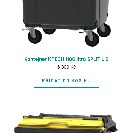
Za
TSM 
Ma
nak
Št
Gre
Se
Kontejner KTECH 1100 litrů SPLIT LID
díly
Cena:
6 300 Kč
KT
PŘIDAT DO KOŠÍKU
Ko
For
Po
Po
kont
Sb