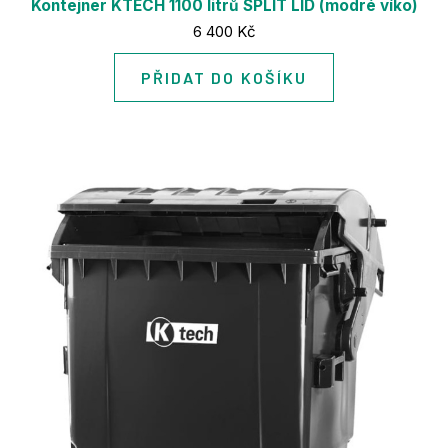
Kontejner KTECH 1100 litrů SPLIT LID (modré víko)
Cena:
6 400 Kč
PŘIDAT DO KOŠÍKU