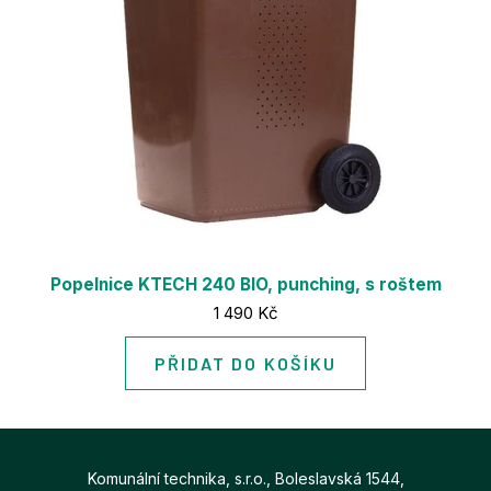
Popelnice KTECH 240 BIO, punching, s roštem
Cena:
1 490 Kč
PŘIDAT DO KOŠÍKU
Komunální technika, s.r.o., Boleslavská 1544,