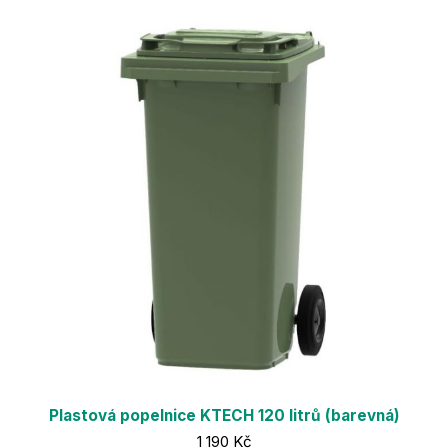
Plastová popelnice KTECH 120 litrů (barevná)
Cena:
1 190 Kč