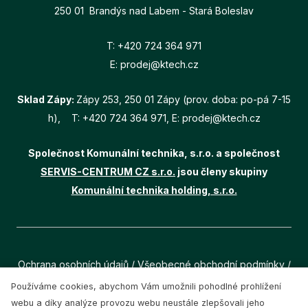
250 01 Brandýs nad Labem - Stará Boleslav
T:
+420 724 364 971
E:
prodej@ktech.cz
Sklad Zápy:
Zápy 253, 250 01 Zápy (prov. doba: po-pá 7-15
h), T:
+420 724 364 971
, E:
prodej@ktech.cz
Společnost Komunální technika, s.r.o. a společnost
SERVIS-CENTRUM CZ s.r.o.
jsou členy skupiny
Komunální technika holding, s.r.o.
Ochrana osobních údajů
/
Všeobecné obchodní podmínky
/
Cookies
Používáme cookies, abychom Vám umožnili pohodlné prohlížení
webu a díky analýze provozu webu neustále zlepšovali jeho