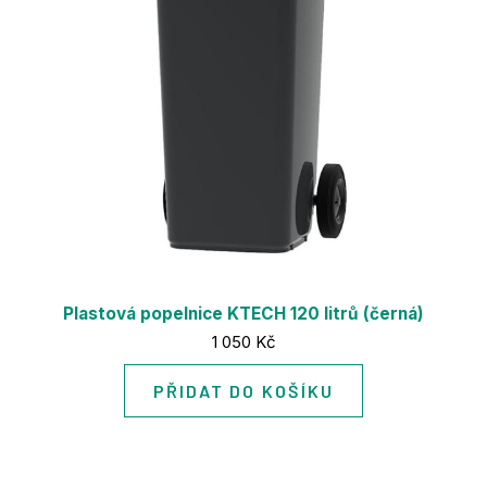
Plastová popelnice KTECH 120 litrů (černá)
Cena:
1 050 Kč
PŘIDAT DO KOŠÍKU