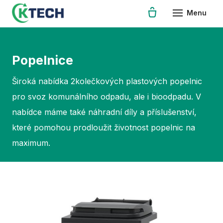
Menu
Úvod
Produk
Popelnice
Mu
voz
Široká nabídka 2kolečkových plastových popelnic
Ná
pro svoz komunálního odpadu, ale i bioodpadu. V
nabídce máme také náhradní díly a příslušenství,
Př
které pomohou prodloužit životnost popelnic na
Ko
TAN
maximum.
Za
Zam
tech
Ele
EVU