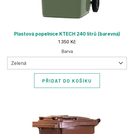
Plastová popelnice KTECH 240 litrů (barevná)
Cena:
1 350 Kč
Barva
Zelená
PŘIDAT DO KOŠÍKU