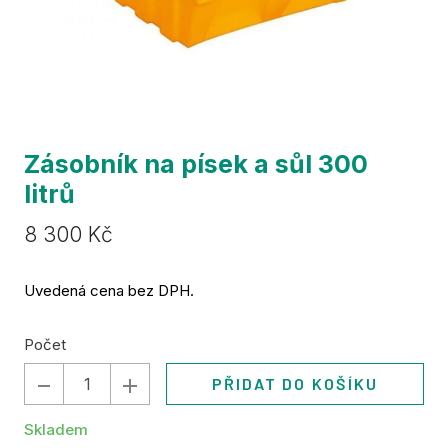
Za
TSM 
Ma
nak
Št
Gre
Zásobník na písek a sůl 300
Se
litrů
díly
Původní
Cena:
8 300 Kč
KT
cena:
Ko
Uvedená cena bez DPH.
For
Po
Počet
Po
PŘIDAT DO KOŠÍKU
kont
Sb
Skladem