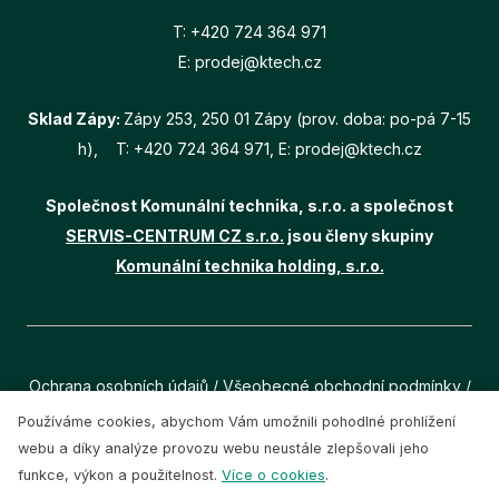
T:
+420 724 364 971
E:
prodej@ktech.cz
Sklad Zápy:
Zápy 253, 250 01 Zápy (prov. doba: po-pá 7-15
h), T:
+420 724 364 971
, E:
prodej@ktech.cz
Společnost Komunální technika, s.r.o. a společnost
SERVIS-CENTRUM CZ s.r.o.
jsou členy skupiny
Komunální technika holding, s.r.o.
Ochrana osobních údajů
/
Všeobecné obchodní podmínky
/
Cookies
Používáme cookies, abychom Vám umožnili pohodlné prohlížení
webu a díky analýze provozu webu neustále zlepšovali jeho
Všechna práva vyhrazena (c) 2021, Komunální technika,
funkce, výkon a použitelnost.
Více o cookies
.