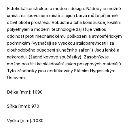
Mě
Estetická konstrukce a moderní design. Nádoby je možné
Od
umístit na libovolném místě a jejich barva může příjemně
oživit okolní prostředí. Robustní a tuhá konstrukce, kvalitní
Refer
polyethylen a moderní technologie zajišťuje velkou
O nás
odolnost proti mechanickému poškození a atmosférickým
podmínkám (vyznačují se vysokou stálobarevností i za
Kariér
dlouhodobého působení slunečního záření.) Jsou lehké a
Aktual
nekorodují (žádné kovové součástky). Zásobníky je
Kontak
možno použít i ke skladování jiných posypových materiálů.
E-sho
Tyto zásobníky jsou certifikovány Státním Hygienickým
Ústavem.
Volej
Délka [mm]: 1 090
Šířka [mm]: 970
Výška [mm]: 1 030